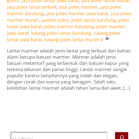
granit
,
jasa poles lantai jawa barat
,
jasa poles lantai murah
,
jasa poles lantai terbaik
,
jasa poles marmer
,
jasa poles
marmer bandung
,
jasa poles marmer jawa barat
,
jasa poles
marmer murah
,
jasindo poles
,
poles lantai bandung
,
poles
lantai jawa barat
,
poles marmer bandung
,
poles marmer
jawa barat
,
tukang poles lantai bandung
,
tukang poles
lantai jawa barat
,
tukang poles lantai murah
0
Lantai marmer adalah jenis lantai yang terbuat dari bahan
alami berupa batuan marmer. Marmer adalah jenis
batuan metamorf yang terbentuk dari batuan kapur yang
terkena tekanan dan panas tinggi. Lantai marmer sangat
populer karena tampilannya yang indah dan elegan,
dengan corak dan warna yang beragam. Salah satu
kelebihan lantai marmer adalah tahan lama dan awet, […]
Cari