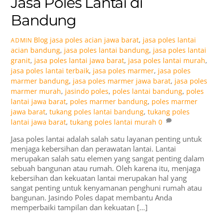
Jasa Poles Lantai di
Bandung
Blog
jasa poles acian jawa barat
,
jasa poles lantai
ADMIN
acian bandung
,
jasa poles lantai bandung
,
jasa poles lantai
granit
,
jasa poles lantai jawa barat
,
jasa poles lantai murah
,
jasa poles lantai terbaik
,
jasa poles marmer
,
jasa poles
marmer bandung
,
jasa poles marmer jawa barat
,
jasa poles
marmer murah
,
jasindo poles
,
poles lantai bandung
,
poles
lantai jawa barat
,
poles marmer bandung
,
poles marmer
jawa barat
,
tukang poles lantai bandung
,
tukang poles
lantai jawa barat
,
tukang poles lantai murah
0
Jasa poles lantai adalah salah satu layanan penting untuk
menjaga kebersihan dan perawatan lantai. Lantai
merupakan salah satu elemen yang sangat penting dalam
sebuah bangunan atau rumah. Oleh karena itu, menjaga
kebersihan dan kekuatan lantai merupakan hal yang
sangat penting untuk kenyamanan penghuni rumah atau
bangunan. Jasindo Poles dapat membantu Anda
memperbaiki tampilan dan kekuatan […]