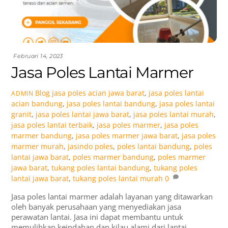
Februari 14, 2023
Jasa Poles Lantai Marmer
Blog
jasa poles acian jawa barat
,
jasa poles lantai
ADMIN
acian bandung
,
jasa poles lantai bandung
,
jasa poles lantai
granit
,
jasa poles lantai jawa barat
,
jasa poles lantai murah
,
jasa poles lantai terbaik
,
jasa poles marmer
,
jasa poles
marmer bandung
,
jasa poles marmer jawa barat
,
jasa poles
marmer murah
,
jasindo poles
,
poles lantai bandung
,
poles
lantai jawa barat
,
poles marmer bandung
,
poles marmer
jawa barat
,
tukang poles lantai bandung
,
tukang poles
lantai jawa barat
,
tukang poles lantai murah
0
Jasa poles lantai marmer adalah layanan yang ditawarkan
oleh banyak perusahaan yang menyediakan jasa
perawatan lantai. Jasa ini dapat membantu untuk
memulihkan keindahan dan kilau alami dari lantai