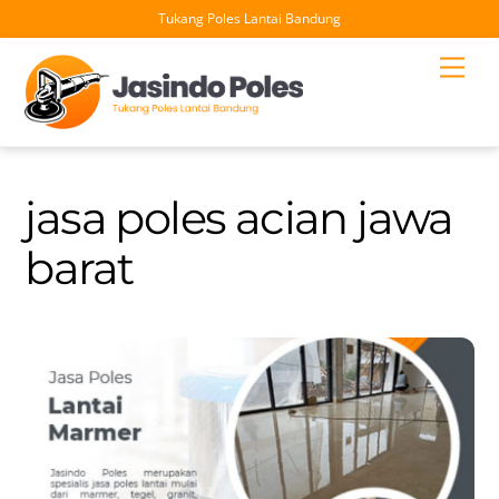
Tukang Poles Lantai Bandung
Skip
Men
to
content
jasa poles acian jawa
barat