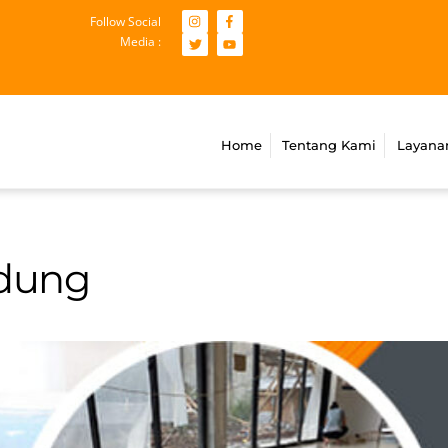
Follow Social
Media :
Home
Tentang Kami
Layana
dung