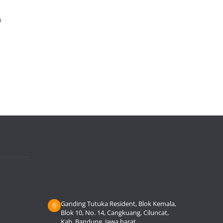
n
Ganding Tutuka Resident, Blok Kemala,
Blok 10, No. 14, Cangkuang, Ciluncat,
Kab. Bandung, Jawa barat