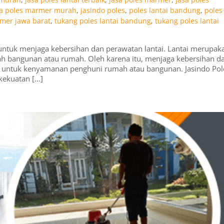
sa poles marmer murah
,
jasindo poles
,
poles lantai bandung
,
poles
mer jawa barat
,
tukang poles lantai bandung
,
tukang poles lantai
g untuk menjaga kebersihan dan perawatan lantai. Lantai merupak
ah bangunan atau rumah. Oleh karena itu, menjaga kebersihan d
ng untuk kenyamanan penghuni rumah atau bangunan. Jasindo Pol
kekuatan […]