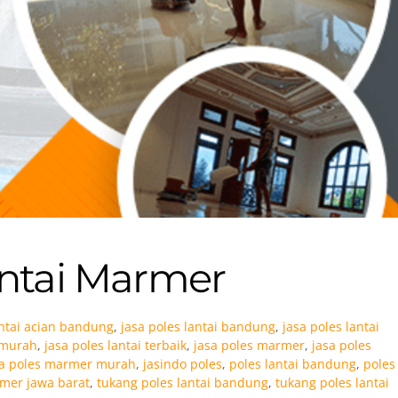
ntai Marmer
antai acian bandung
,
jasa poles lantai bandung
,
jasa poles lantai
i murah
,
jasa poles lantai terbaik
,
jasa poles marmer
,
jasa poles
sa poles marmer murah
,
jasindo poles
,
poles lantai bandung
,
poles
mer jawa barat
,
tukang poles lantai bandung
,
tukang poles lantai