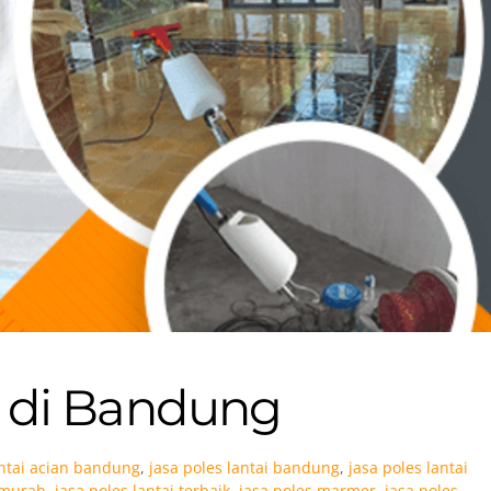
i di Bandung
antai acian bandung
,
jasa poles lantai bandung
,
jasa poles lantai
i murah
,
jasa poles lantai terbaik
,
jasa poles marmer
,
jasa poles