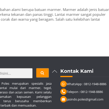
ri bahan alami berupa batuan marmer. Marmer adalah jenis batua
rkena tekanan dan panas tinggi. Lantai marmer sangat populer
corak dan warna yang beragam. Salah satu kelebihan lantai
Back
Kontak Kami
To
Top
 Poles merupakan spesialis jasa
WhatsApp : 0812-1948-8886
antai mulai dari marmer, tegel,
Telepon : 0812-1948-8886
 teraso dan acian semen. Kami selalu
tamakan kepuasan pelanggan
jasindo.poles@gmail.com
n terus berusaha memberikan
 terbaik dan memuaskan.