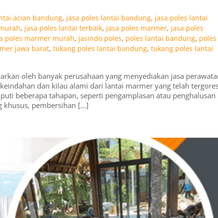
antai acian bandung
,
jasa poles lantai bandung
,
jasa poles lantai
i murah
,
jasa poles lantai terbaik
,
jasa poles marmer
,
jasa poles
sa poles marmer murah
,
jasindo poles
,
poles lantai bandung
,
poles
mer jawa barat
,
tukang poles lantai bandung
,
tukang poles lantai
awarkan oleh banyak perusahaan yang menyediakan jasa perawata
eindahan dan kilau alami dari lantai marmer yang telah tergores
iputi beberapa tahapan, seperti pengamplasan atau penghalusan
g khusus, pembersihan […]