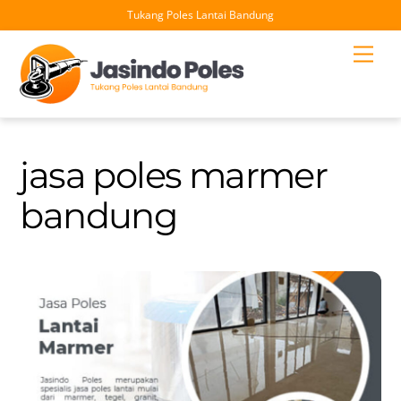
Tukang Poles Lantai Bandung
Skip
Men
to
content
jasa poles marmer
bandung