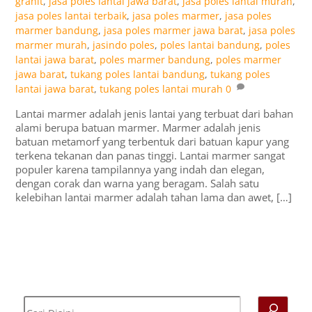
granit
,
jasa poles lantai jawa barat
,
jasa poles lantai murah
,
jasa poles lantai terbaik
,
jasa poles marmer
,
jasa poles
marmer bandung
,
jasa poles marmer jawa barat
,
jasa poles
marmer murah
,
jasindo poles
,
poles lantai bandung
,
poles
lantai jawa barat
,
poles marmer bandung
,
poles marmer
jawa barat
,
tukang poles lantai bandung
,
tukang poles
lantai jawa barat
,
tukang poles lantai murah
0
Lantai marmer adalah jenis lantai yang terbuat dari bahan
alami berupa batuan marmer. Marmer adalah jenis
batuan metamorf yang terbentuk dari batuan kapur yang
terkena tekanan dan panas tinggi. Lantai marmer sangat
populer karena tampilannya yang indah dan elegan,
dengan corak dan warna yang beragam. Salah satu
kelebihan lantai marmer adalah tahan lama dan awet, […]
Cari