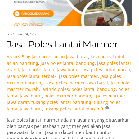
Februari 14, 2023
Jasa Poles Lantai Marmer
Blog
jasa poles acian jawa barat
,
jasa poles lantai
ADMIN
acian bandung
,
jasa poles lantai bandung
,
jasa poles lantai
granit
,
jasa poles lantai jawa barat
,
jasa poles lantai murah
,
jasa poles lantai terbaik
,
jasa poles marmer
,
jasa poles
marmer bandung
,
jasa poles marmer jawa barat
,
jasa poles
marmer murah
,
jasindo poles
,
poles lantai bandung
,
poles
lantai jawa barat
,
poles marmer bandung
,
poles marmer
jawa barat
,
tukang poles lantai bandung
,
tukang poles
lantai jawa barat
,
tukang poles lantai murah
0
Jasa poles lantai marmer adalah layanan yang ditawarkan
oleh banyak perusahaan yang menyediakan jasa
perawatan lantai. Jasa ini dapat membantu untuk
memulihkan keindahan dan kilau alami dari lantai