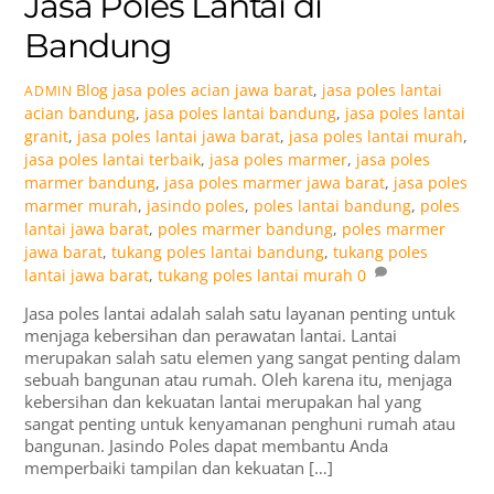
Jasa Poles Lantai di
Bandung
Blog
jasa poles acian jawa barat
,
jasa poles lantai
ADMIN
acian bandung
,
jasa poles lantai bandung
,
jasa poles lantai
granit
,
jasa poles lantai jawa barat
,
jasa poles lantai murah
,
jasa poles lantai terbaik
,
jasa poles marmer
,
jasa poles
marmer bandung
,
jasa poles marmer jawa barat
,
jasa poles
marmer murah
,
jasindo poles
,
poles lantai bandung
,
poles
lantai jawa barat
,
poles marmer bandung
,
poles marmer
jawa barat
,
tukang poles lantai bandung
,
tukang poles
lantai jawa barat
,
tukang poles lantai murah
0
Jasa poles lantai adalah salah satu layanan penting untuk
menjaga kebersihan dan perawatan lantai. Lantai
merupakan salah satu elemen yang sangat penting dalam
sebuah bangunan atau rumah. Oleh karena itu, menjaga
kebersihan dan kekuatan lantai merupakan hal yang
sangat penting untuk kenyamanan penghuni rumah atau
bangunan. Jasindo Poles dapat membantu Anda
memperbaiki tampilan dan kekuatan […]